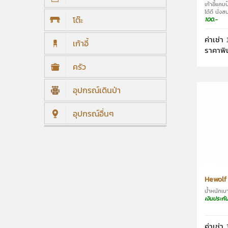
เก้าอี้แค
ได้ดี นั่ง
โต๊ะ
100.-
ค่าเช่า 
เก้าอี้
ราคาพิ
ครัว
อุปกรณ์เดินป่า
อุปกรณ์อื่นๆ
Hewolf
น้ำหนักเ
เงินประกั
ค่าเช่า 