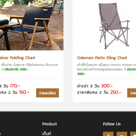
Coleman Patio Sling Chair
door Folding Chair
เก้าอี้ที่นั่งสบาย แข็งแรง ทนทาน ทนแดด
ได้ เก็บง่าย นั่งสบาย ดีไซน์สวยงาม ผ้าระบาย
โครงสร้างทำจากอลูมิเนียมเคลือบ
/ เงินปร
ี
/ เงินประกัน 200.-
300.-
300.-
170.-
ค่าเช่า 3 วัน
3 วัน
250.-
150.-
ราคาพิเศษ 2 วัน
เศษ 2 วัน
ราย
รายละเอียด
Product
Follow Us
า
เต็นท์