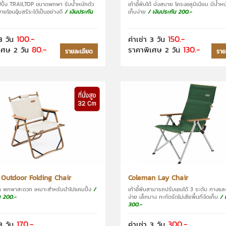
มป์ปิ้ง TRAILTOP ขนาดพกพา รับน้ำหนักตัว
เก้าอี้พับได้ นั่งสบาย โครงอลูมิเนียม มีน้ำห
สบายโอบอุ้มสรีระได้เป็นอย่างดี
/ เงินประกัน
เก็บง่าย
/ เงินประกัน 200.-
100.-
150.-
3 วัน
ค่าเช่า 3 วัน
80.-
130.-
เศษ 2 วัน
ราคาพิเศษ 2 วัน
รายละเอียด
ราย
 Outdoor Folding Chair
Coleman Lay Chair
บา พกพาสะดวก เหมาะสำหรับนำไปแคมปิ้ง
/
เก้าอี้พับสามารถปรับเอนได้ 3 ระดับ กางแล
น 200.-
ง่าย เล็กบาง กะทัดรัดไม่เสียพื้นที่จัดเก็บ
/ 
300.-
170.-
300.-
3 วัน
ค่าเช่า 3 วัน