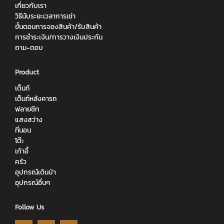
เกี่ยวกับเรา
วิธีนับระยะเวลาการเช่า
ขั้นตอนการจองสินค้า/รับสินค้า
การชำระเงิน/การวางเงินประกัน
ถาม-ตอบ
Product
เต็นท์
เต็นท์หลังคารถ
ฟลายชีท
แสงสว่าง
ที่นอน
โต๊ะ
เก้าอี้
ครัว
อุปกรณ์เดินป่า
อุปกรณ์อื่นๆ
Follow Us